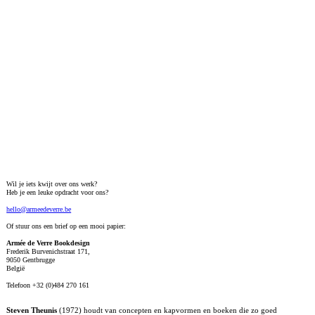
Wil je iets kwijt over ons werk?
Heb je een leuke opdracht voor ons?
hello@armeedeverre.be
Of stuur ons een brief op een mooi papier:
Armée de Verre Bookdesign
Frederik Burvenichstraat 171,
9050 Gentbrugge
België
Telefoon +32 (0)484 270 161
Steven Theunis
(1972) houdt van concepten en kapvormen en boeken die zo goed