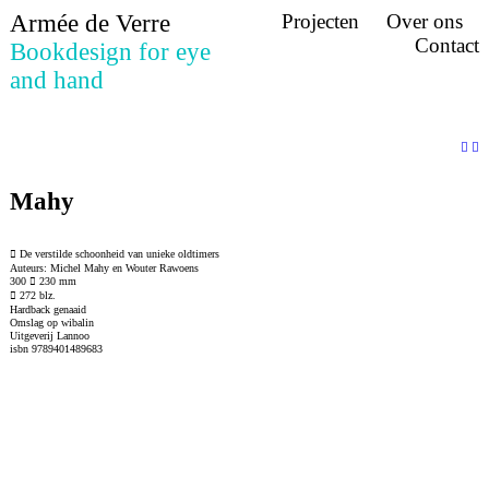
Armée
de Verre
Projecten
Over
ons
Contact
Bookdesign
for eye
and hand
︎︎︎
︎︎︎
Mahy
︎︎︎ De verstilde schoonheid van unieke oldtimers
Auteurs: Michel Mahy en Wouter Rawoens
300 ︎ 230 mm
︎ 272 blz.
Hardback genaaid
Omslag op wibalin
Uitgeverij Lannoo
isbn 9789401489683